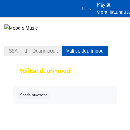
Käytät
vierailijatunnus
Siirry pääsisältöön
Etusivu
Kalenteri
S5A
Duurimoodit
Valitse duurimoodi
Valitse duurimoodi
Suorituksen vaatimukset
Saada arvosana