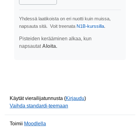
Yhdessä laatikoista on eri nuotti kuin muissa,
napsauta sitä. Voit treenata
N1B-kurssilla
.
Pisteiden kerääminen alkaa, kun
napsautat
Aloita.
Käytät vierailijatunnusta (
Kirjaudu
)
Vaihda standardi-teemaan
Toimii
Moodlella