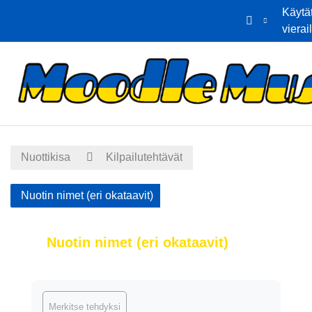
Käytä
vierai
Siirry pääsisältöön
Etusivu
Kalenteri
Nuottikisa
Kilpailutehtävät
Nuotin nimet (eri okataavit)
Nuotin nimet (eri okataavit)
Suorituksen vaatimukset
Merkitse tehdyksi