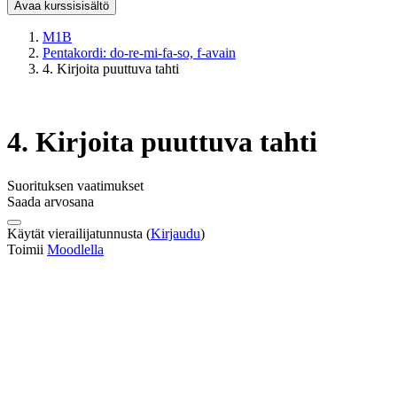
Avaa kurssisisältö
M1B
Pentakordi: do-re-mi-fa-so, f-avain
4. Kirjoita puuttuva tahti
4. Kirjoita puuttuva tahti
Suorituksen vaatimukset
Saada arvosana
Käytät vierailijatunnusta (
Kirjaudu
)
Toimii
Moodlella