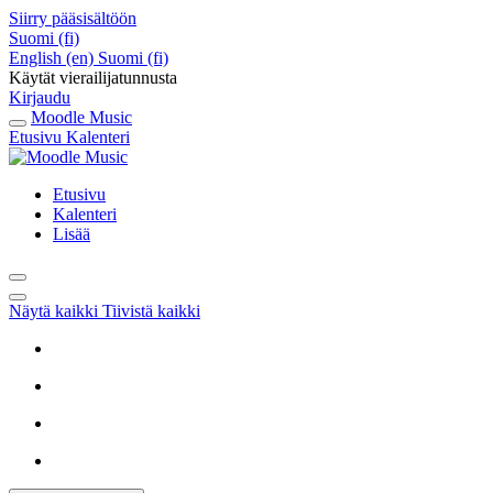
Siirry pääsisältöön
Suomi ‎(fi)‎
English ‎(en)‎
Suomi ‎(fi)‎
Käytät vierailijatunnusta
Kirjaudu
Moodle Music
Etusivu
Kalenteri
Etusivu
Kalenteri
Lisää
Näytä kaikki
Tiivistä kaikki