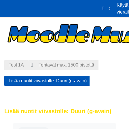
Käytä
vierai
Siirry pääsisältöön
Etusivu
Kalenteri
Test 1A
Tehtävät max. 1500 pistettä
Lisää nuotit viivastolle: Duuri (g-avain)
Lisää nuotit viivastolle: Duuri (g-avain)
Suorituksen vaatimukset