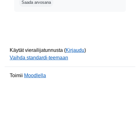
Saada arvosana
Käytät vierailijatunnusta (
Kirjaudu
)
Vaihda standardi-teemaan
Toimii
Moodlella