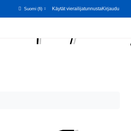
Suomi ‎(fi)‎
Käytät vierailijatunnusta
Kirjaudu
Etusivu
Kalenteri