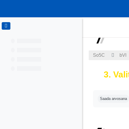
Siirry pääsisältöön
So5C
bVI
3. Val
Suorituksen va
Saada arvosana