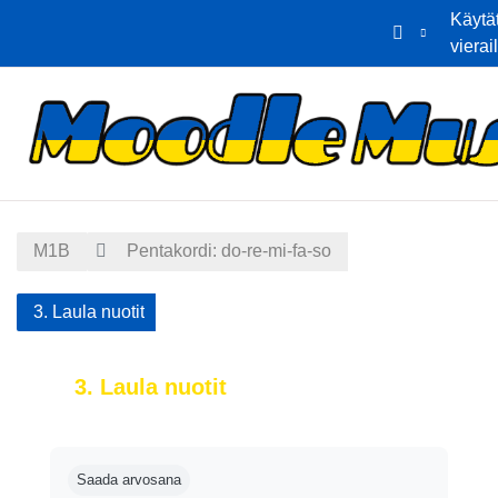
Käytä
vierai
Siirry pääsisältöön
Etusivu
Kalenteri
M1B
Pentakordi: do-re-mi-fa-so
3. Laula nuotit
3. Laula nuotit
Suorituksen vaatimukset
Saada arvosana