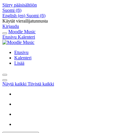
Siirry pääsisältöön
Suomi ‎(fi)‎
English ‎(en)‎
Suomi ‎(fi)‎
Käytät vierailijatunnusta
Kirjaudu
Moodle Music
Etusivu
Kalenteri
Etusivu
Kalenteri
Lisää
Näytä kaikki
Tiivistä kaikki