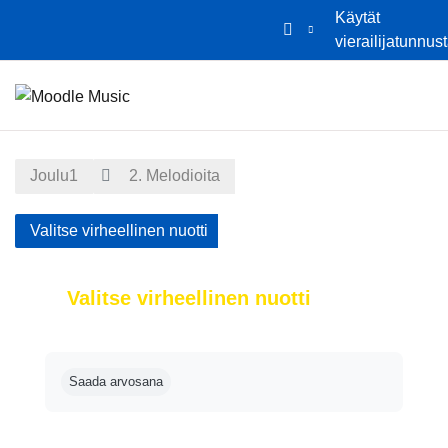
Käytät
vierailijatunnus
Siirry pääsisältöön
Etusivu
Kalenteri
Joulu1
2. Melodioita
Valitse virheellinen nuotti
Valitse virheellinen nuotti
Suorituksen vaatimukset
Saada arvosana