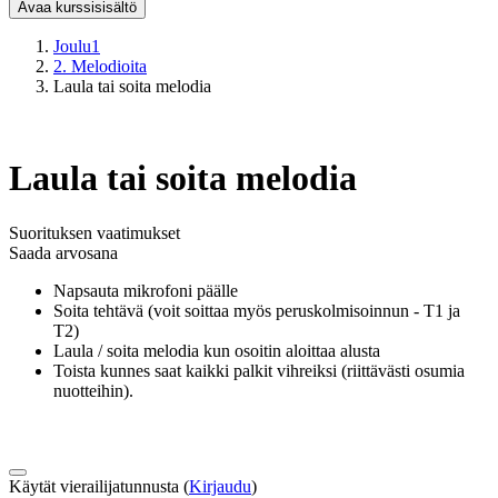
Avaa kurssisisältö
Joulu1
2. Melodioita
Laula tai soita melodia
Laula tai soita melodia
Suorituksen vaatimukset
Saada arvosana
Napsauta mikrofoni päälle
Soita tehtävä (voit soittaa myös peruskolmisoinnun - T1 ja
T2)
Laula / soita melodia kun osoitin aloittaa alusta
Toista kunnes saat kaikki palkit vihreiksi (riittävästi osumia
nuotteihin).
Käytät vierailijatunnusta (
Kirjaudu
)