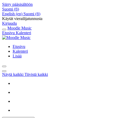
Siirry pääsisältöön
Suomi ‎(fi)‎
English ‎(en)‎
Suomi ‎(fi)‎
Käytät vierailijatunnusta
Kirjaudu
Moodle Music
Etusivu
Kalenteri
Etusivu
Kalenteri
Lisää
Näytä kaikki
Tiivistä kaikki