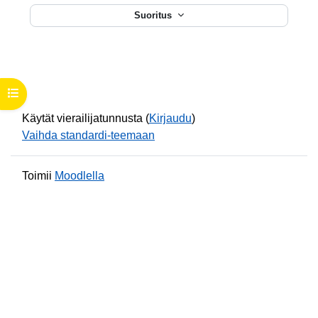
Suoritus
Avaa kurssisisältö
Käytät vierailijatunnusta (
Kirjaudu
)
Vaihda standardi-teemaan
Toimii
Moodlella