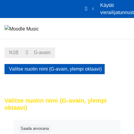
Käytät
vierailijatunnus
Siirry pääsisältöön
Etusivu
Kalenteri
N1B
G-avain
Valitse nuotin nimi (G-avain, ylempi oktaavi)
Valitse nuotin nimi (G-avain, ylempi
oktaavi)
Suorituksen vaatimukset
Saada arvosana