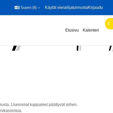
Suomi ‎(fi)‎
Käytät vierailijatunnusta
Kirjaudu
Ava
Etusivu
Kalenteri
erusta. Useimmat kappaleet päättyvät siihen.
onikasointua.