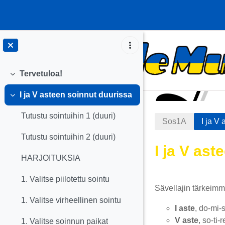
Siirry pääsisältöön
Tervetuloa!
Tiivistä
I ja V asteen soinnut duurissa
Tiivistä
Tutustu sointuihin 1 (duuri)
Sos1A
I ja V
Tutustu sointuihin 2 (duuri)
I ja V as
HARJOITUKSIA
Osion äär
1. Valitse piilotettu sointu
Sävellajin tärkeimm
1. Valitse virheellinen sointu
I aste
, do-mi-
V aste
, so-ti
1. Valitse soinnun paikat