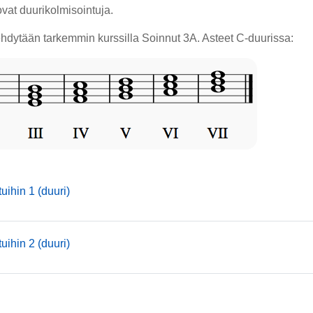
vat duurikolmisointuja.
ehdytään tarkemmin kurssilla Soinnut 3A. Asteet C-duurissa:
mmusic
uihin 1 (duuri)
mmusic
uihin 2 (duuri)