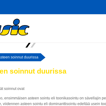
 asteen soinnut duurissa
teen soinnut duurissa
iviiva
ät soinnut ovat
so, ensimmäisen asteen sointu eli toonikasointu on sävellajin p
-re, viidennen asteen sointu eli dominanttisointu edeltää usein to