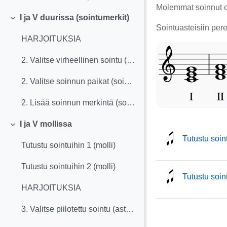
Molemmat soinnut o
I ja V duurissa (sointumerkit)
Tiivistä
Sointuasteisiin per
HARJOITUKSIA
2. Valitse virheellinen sointu (sointumerkit)
2. Valitse soinnun paikat (sointumerkit)
2. Lisää soinnun merkintä (sointumerkit)
I ja V mollissa
Tiivistä
Tutustu soint
Tutustu sointuihin 1 (molli)
Tutustu sointuihin 2 (molli)
Tutustu soint
HARJOITUKSIA
3. Valitse piilotettu sointu (asteet)