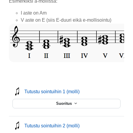
Esimerkiksi a-mollissa:
I aste on Am
V aste on E (siis E-duuri eikä e-mollisointu)
mmusic
Tutustu sointuihin 1 (molli)
Suoritus
mmusic
Tutustu sointuihin 2 (molli)