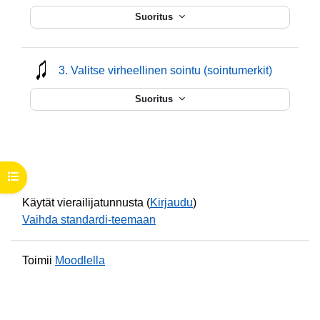
Suoritus
mmusic
3. Valitse virheellinen sointu (sointumerkit)
Suoritus
Avaa kurssisisältö
Käytät vierailijatunnusta (
Kirjaudu
)
Vaihda standardi-teemaan
Toimii
Moodlella