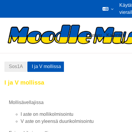
Käytä
vierai
Siirry pääsisältöön
Etusivu
Kalenteri
Sos1A
I ja V mollissa
I ja V mollissa
Osion ääriviiva
Mollisävellajissa
I aste on mollikolmisointu
V aste on yleensä duurikolmisointu