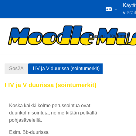
Käytä
vierai
Siirry pääsisältöön
Etusivu
Kalenteri
Sos2A
I IV ja V duurissa (sointumerkit)
I IV ja V duurissa (sointumerkit)
Osion ääriviiva
Koska kaikki kolme perussointua ovat
duurikolmisointuja, ne merkitään pelkällä
pohjasävelellä.
Esim. Bb-duurissa