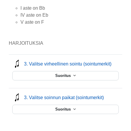
I aste on Bb
IV aste on Eb
V aste on F
HARJOITUKSIA
mmusic
3. Valitse virheellinen sointu (sointumerkit)
Suoritus
mmusic
3. Valitse soinnun paikat (sointumerkit)
Suoritus