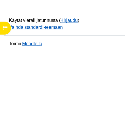
Käytät vierailijatunnusta (
Kirjaudu
)
Vaihda standardi-teemaan
Avaa kurssisisältö
Toimii
Moodlella