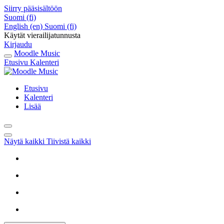
Siirry pääsisältöön
Suomi ‎(fi)‎
English ‎(en)‎
Suomi ‎(fi)‎
Käytät vierailijatunnusta
Kirjaudu
Moodle Music
Etusivu
Kalenteri
Etusivu
Kalenteri
Lisää
Näytä kaikki
Tiivistä kaikki