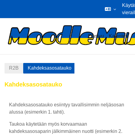
Käytä
vierai
Siirry pääsisältöön
Etusivu
Kalenteri
R2B
Kahdeksasosatauko
Kahdeksasosatauko
Osion ääriviiva
Kahdeksasosatauko esiintyy tavallisimmin neljäsosan
alussa (esimerkin 1. tahti).
Taukoa käytetään myös korvaamaan
kahdeksasosaparin jälkimmäinen nuotti (esimerkin 2.