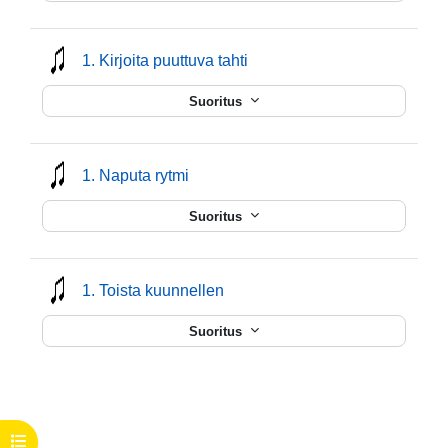
mmusic
1. Kirjoita puuttuva tahti
Suoritus
mmusic
1. Naputa rytmi
Suoritus
mmusic
1. Toista kuunnellen
Suoritus
Avaa kurssisisältö