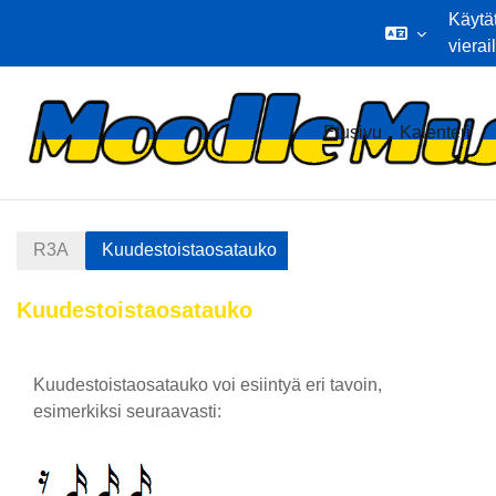
Käytä
vierai
Siirry pääsisältöön
Etusivu
Kalenteri
R3A
Kuudestoistaosatauko
Kuudestoistaosatauko
Osion ääriviiva
Kuudestoistaosatauko voi esiintyä eri tavoin,
esimerkiksi seuraavasti: