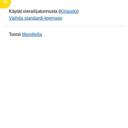
Avaa kurssisisältö
Käytät vierailijatunnusta (
Kirjaudu
)
Vaihda standardi-teemaan
Toimii
Moodlella