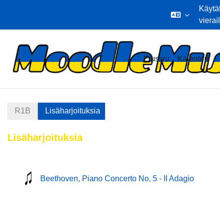
Käytä
vierai
Siirry pääsisältöön
Etusivu
Kalenteri
R1B
Lisäharjoituksia
Lisäharjoituksia
Osion ääriviiva
mmusi
Beethoven, Piano Concerto No. 5 - II Adagio