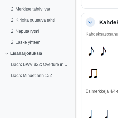
Tiivistä
2. Merkitse tahtiviivat
2. Kirjoita puuttuva tahti
Kahdek
Tiivistä
2. Naputa rytmi
Kahdeksasosanuot
2. Laske yhteen
Lisäharjoituksia
Tiivistä
Bach: BWV 822: Overture in G Minor Minuet
Bach: Minuet anh 132
Esimerkkejä 4/4-t