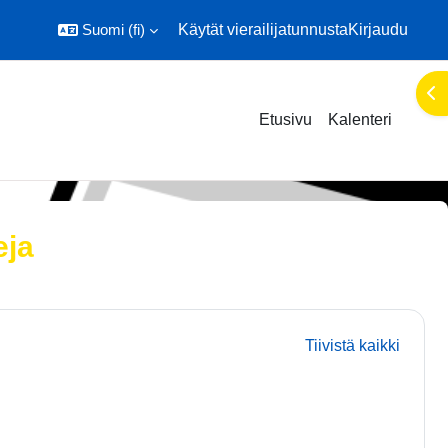
Suomi ‎(fi)‎
Käytät vierailijatunnusta
Kirjaudu
Ava
Etusivu
Kalenteri
eja
Tiivistä kaikki