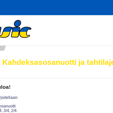
 Kahdeksasosanuotti ja tahtilaj
iviiva
uloa!
rjoitellaan:
sanuotti
/4, 3/4, 2/4