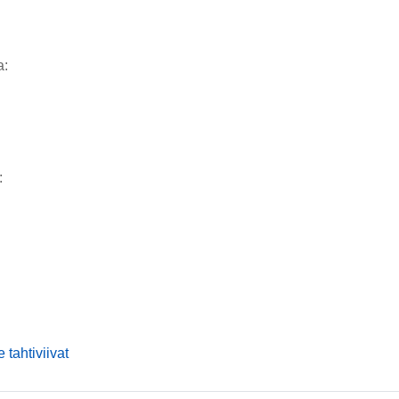
a:
:
mmusic
 tahtiviivat