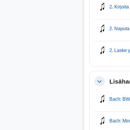
2. Kirjoita
2. Naputa
2. Laske 
Lisäha
Tiivistä
Bach: BWV
Bach: Min