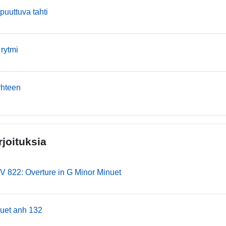
mmusic
 puuttuva tahti
mmusic
 rytmi
mmusic
yhteen
rjoituksia
mmusic
 822: Overture in G Minor Minuet
mmusic
uet anh 132