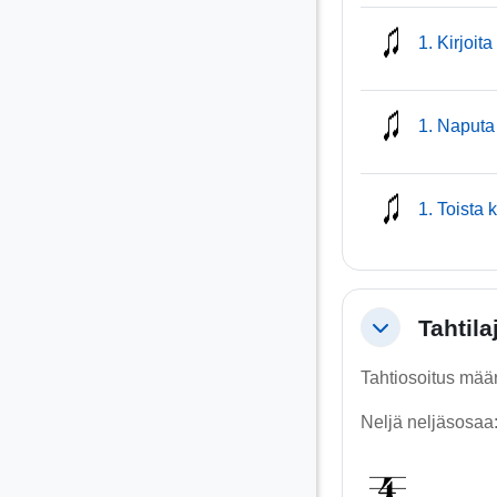
1. Kirjoita
1. Naputa
1. Toista 
Tahtila
Tiivistä
Tahtiosoitus määr
Neljä neljäsosaa