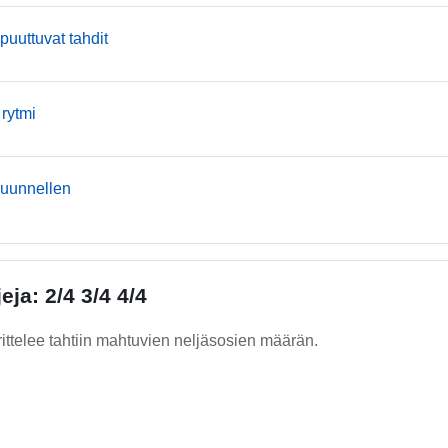
mmusic
 puuttuvat tahdit
mmusic
 rytmi
mmusic
kuunnellen
jeja: 2/4 3/4 4/4
ittelee tahtiin mahtuvien neljäsosien määrän.
: