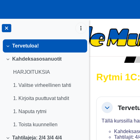
Siirry pääsisältöön
Tervetuloa!
Tiivistä
Kahdeksasosanuotit
Tiivistä
HARJOITUKSIA
Rytmi 1C:
1. Valitse virheellinen tahti
1. Kirjoita puuttuvat tahdit
Osion äär
Tervet
Tiivistä
1. Naputa rytmi
Tällä kurssilla ha
1. Toista kuunnellen
Kahdeksaso
Tahtilajit: 4
Tahtilajeja: 2/4 3/4 4/4