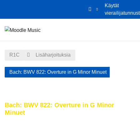
Käytät
vierailijatunnus
Siirry pääsisältöön
Etusivu
Kalenteri
R1C
Lisäharjoituksia
Bach: BWV 822: Overture in G Minor Minuet
Bach: BWV 822: Overture in G Minor
Minuet
Suorituksen vaatimukset