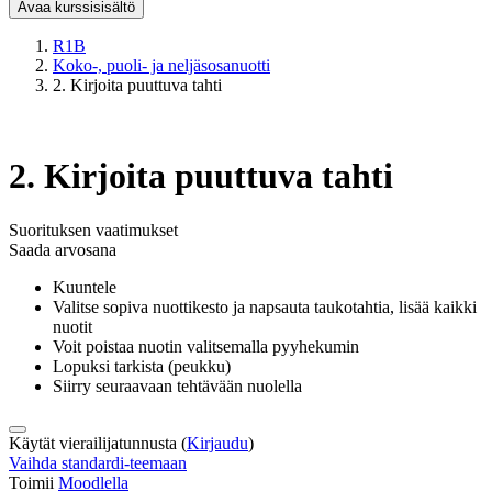
Avaa kurssisisältö
R1B
Koko-, puoli- ja neljäsosanuotti
2. Kirjoita puuttuva tahti
2. Kirjoita puuttuva tahti
Suorituksen vaatimukset
Saada arvosana
Kuuntele
Valitse sopiva nuottikesto ja napsauta taukotahtia, lisää kaikki
nuotit
Voit poistaa nuotin valitsemalla pyyhekumin
Lopuksi tarkista (peukku)
Siirry seuraavaan tehtävään nuolella
Käytät vierailijatunnusta (
Kirjaudu
)
Vaihda standardi-teemaan
Toimii
Moodlella