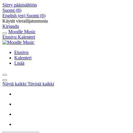
Siirry pääsisältöön
Suomi ‎(fi)‎
English ‎(en)‎
Suomi ‎(fi)‎
Käytät vierailijatunnusta
Kirjaudu
Moodle Music
Etusivu
Kalenteri
Etusivu
Kalenteri
Lisää
Näytä kaikki
Tiivistä kaikki