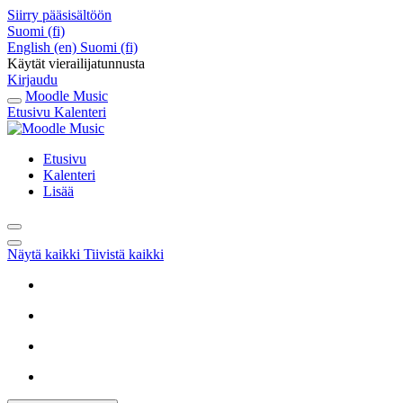
Siirry pääsisältöön
Suomi ‎(fi)‎
English ‎(en)‎
Suomi ‎(fi)‎
Käytät vierailijatunnusta
Kirjaudu
Moodle Music
Etusivu
Kalenteri
Etusivu
Kalenteri
Lisää
Näytä kaikki
Tiivistä kaikki