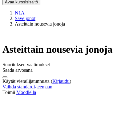
Avaa kurssisisältö
N1A
Säveljonot
Asteittain nousevia jonoja
Asteittain nousevia jonoja
Suorituksen vaatimukset
Saada arvosana
Käytät vierailijatunnusta (
Kirjaudu
)
Vaihda standardi-teemaan
Toimii
Moodlella