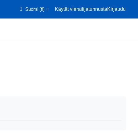
Suomi ‎(fi)‎
Käytät vierailijatunnusta
Kirjaudu
Etusivu
Kalenteri