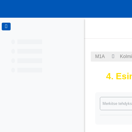
Siirry pääsisältöön
M1A
Kolmi
4. Esi
Suorituksen va
Merkitse tehdyks