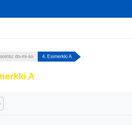
sointu: do-mi-so
4. Esimerkki A
merkki A
atimukset
i