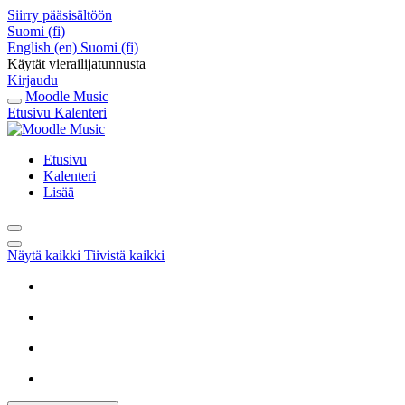
Siirry pääsisältöön
Suomi ‎(fi)‎
English ‎(en)‎
Suomi ‎(fi)‎
Käytät vierailijatunnusta
Kirjaudu
Moodle Music
Etusivu
Kalenteri
Etusivu
Kalenteri
Lisää
Näytä kaikki
Tiivistä kaikki