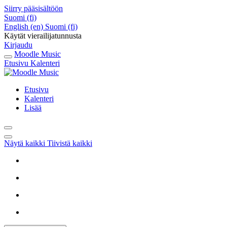
Siirry pääsisältöön
Suomi ‎(fi)‎
English ‎(en)‎
Suomi ‎(fi)‎
Käytät vierailijatunnusta
Kirjaudu
Moodle Music
Etusivu
Kalenteri
Etusivu
Kalenteri
Lisää
Näytä kaikki
Tiivistä kaikki