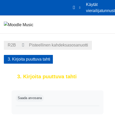
Käytät
vierailijatunnus
Siirry pääsisältöön
Etusivu
Kalenteri
R2B
Pisteellinen kahdeksasosanuotti
3. Kirjoita puuttuva tahti
3. Kirjoita puuttuva tahti
Suorituksen vaatimukset
Saada arvosana