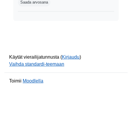
Saada arvosana
Käytät vierailijatunnusta (
Kirjaudu
)
Vaihda standardi-teemaan
Toimii
Moodlella