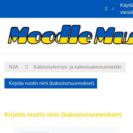
Käytä
vierai
Siirry pääsisältöön
Etusivu
Kalenteri
N3A
Kaksoisylennys- ja kaksoisalennusmerkki
Kirjoita nuotin nimi (kaksoismuunnokset)
Kirjoita nuotin nimi (kaksoismuunnokset)
Suorituksen vaatimukset