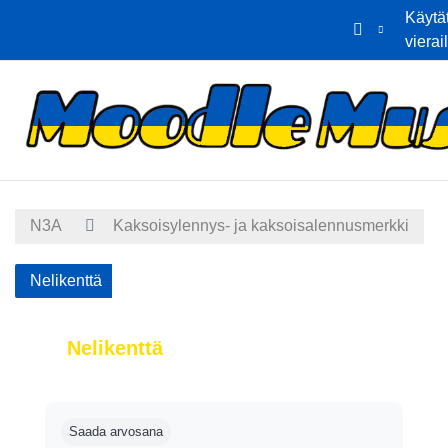
Käytä
vierai
Siirry pääsisältöön
Etusivu
Kalenteri
N3A
Kaksoisylennys- ja kaksoisalennusmerkki
Nelikenttä
Nelikenttä
Suorituksen vaatimukset
Saada arvosana