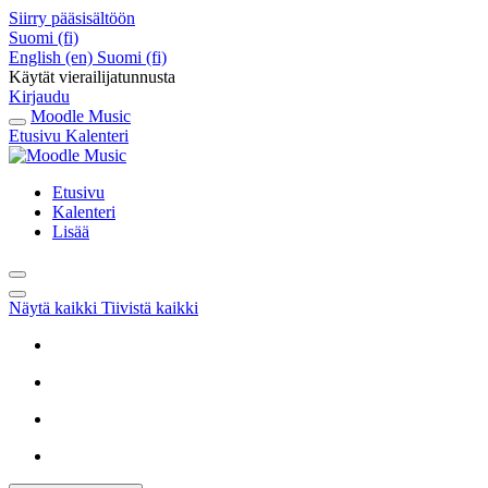
Siirry pääsisältöön
Suomi ‎(fi)‎
English ‎(en)‎
Suomi ‎(fi)‎
Käytät vierailijatunnusta
Kirjaudu
Moodle Music
Etusivu
Kalenteri
Etusivu
Kalenteri
Lisää
Näytä kaikki
Tiivistä kaikki