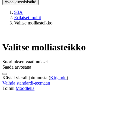
Avaa kurssisisältö
S3A
Erilaiset mollit
Valitse molliasteikko
Valitse molliasteikko
Suorituksen vaatimukset
Saada arvosana
Käytät vierailijatunnusta (
Kirjaudu
)
Vaihda standardi-teemaan
Toimii
Moodlella