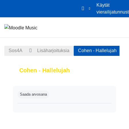
Käytät
vierailijatunnus
Siirry pääsisältöön
Etusivu
Kalenteri
Sos4A
Lisäharjoituksia
Cohen - Hallelujah
Cohen - Hallelujah
Suorituksen vaatimukset
Saada arvosana