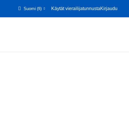
Suomi ‎(fi)‎
Käytät vierailijatunnusta
Kirjaudu
Etusivu
Kalenteri