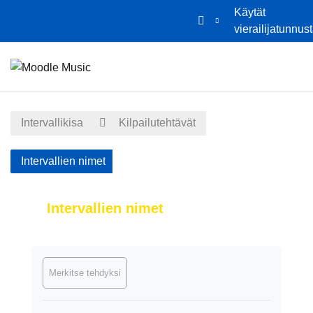
Käytät
vierailijatunnus
Siirry pääsisältöön
Etusivu
Kalenteri
Intervallikisa
Kilpailutehtävät
Intervallien nimet
Intervallien nimet
Suorituksen vaatimukset
Merkitse tehdyksi