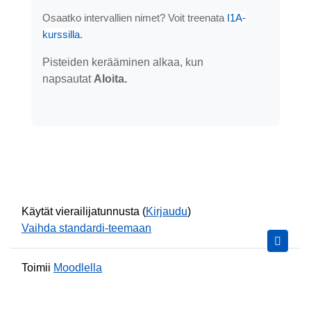
Osaatko intervallien nimet? Voit treenata
I1A-
kurssilla
.
Pisteiden kerääminen alkaa, kun
napsautat
Aloita.
Käytät vierailijatunnusta (
Kirjaudu
)
Vaihda standardi-teemaan
Toimii
Moodlella