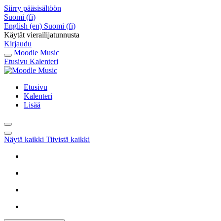
Siirry pääsisältöön
Suomi ‎(fi)‎
English ‎(en)‎
Suomi ‎(fi)‎
Käytät vierailijatunnusta
Kirjaudu
Moodle Music
Etusivu
Kalenteri
Etusivu
Kalenteri
Lisää
Näytä kaikki
Tiivistä kaikki