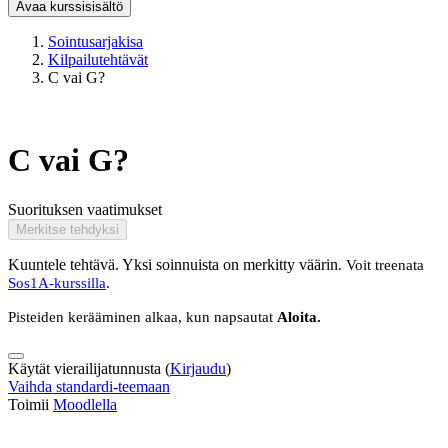
Avaa kurssisisältö
Sointusarjakisa
Kilpailutehtävät
C vai G?
C vai G?
Suorituksen vaatimukset
Merkitse tehdyksi
Kuuntele tehtävä. Yksi soinnuista on merkitty väärin
. Voit treenata
Sos1A-kurssilla
.
Pisteiden kerääminen alkaa, kun napsautat
Aloita.
Käytät vierailijatunnusta (
Kirjaudu
)
Vaihda standardi-teemaan
Toimii
Moodlella