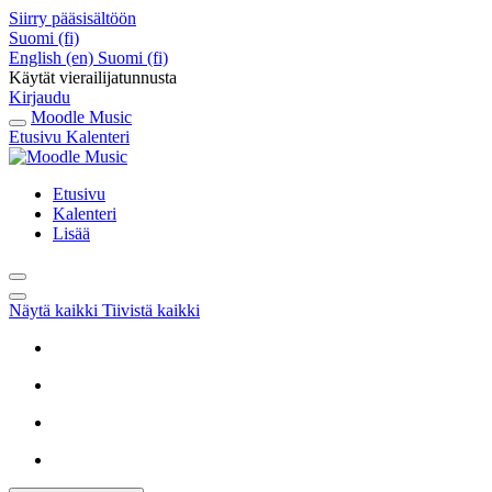
Siirry pääsisältöön
Suomi ‎(fi)‎
English ‎(en)‎
Suomi ‎(fi)‎
Käytät vierailijatunnusta
Kirjaudu
Moodle Music
Etusivu
Kalenteri
Etusivu
Kalenteri
Lisää
Näytä kaikki
Tiivistä kaikki