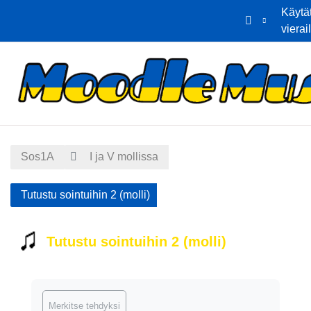
Käytä
vierai
Siirry pääsisältöön
Etusivu
Kalenteri
Sos1A
I ja V mollissa
Tutustu sointuihin 2 (molli)
Tutustu sointuihin 2 (molli)
Suorituksen vaatimukset
Merkitse tehdyksi