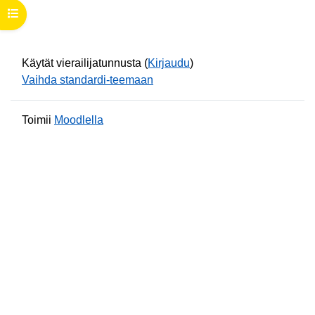
Avaa kurssisisältö
Käytät vierailijatunnusta (
Kirjaudu
)
Vaihda standardi-teemaan
Toimii
Moodlella