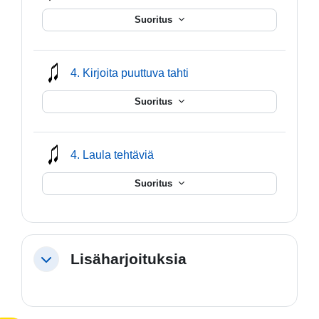
Suoritus
mmusic
4. Kirjoita puuttuva tahti
Suoritus
mmusic
4. Laula tehtäviä
Suoritus
Lisäharjoituksia
Tiivistä