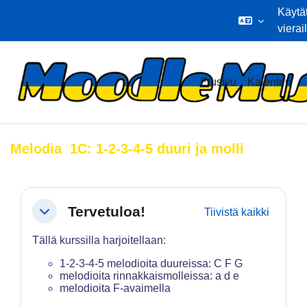
Käytä
vierai
Siirry pääsisältöön
Etusivu
Kalenteri
Melodia 1C: 1-2-3-4-5 duuri ja molli
Osion ääriviiva
Tervetuloa!
Tiivistä kaikki
Tiivistä
Tällä kurssilla harjoitellaan:
1-2-3-4-5 melodioita duureissa: C F G
melodioita rinnakkaismolleissa: a d e
melodioita F-avaimella