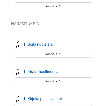
Suoritus
HARJOITUKSIA:
mmusic
1. Soita nuoteista
Suoritus
mmusic
1. Etsi virheellinen tahti
Suoritus
mmusic
1. Kirjoita puuttuva tahti