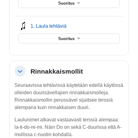
Suoritus
mmusic
1. Laula tehtäviä
Suoritus
Rinnakkaismollit
Tiivistä
Seuraavissa tehtävissä käytetään edellä käytössä
olleiden duurisävellajien rinnakkaismolleja.
Rinnakkaismollin perussävel sijaitsee terssiä
alempana kuin rinnakkaisen duuri.
Laulunimet alkavat vastaavasti terssiä alempaa:
la-ti-do-re-mi. Näin Do on sekä C-duurissa että A-
mollissa c-nuotin kohdalla.