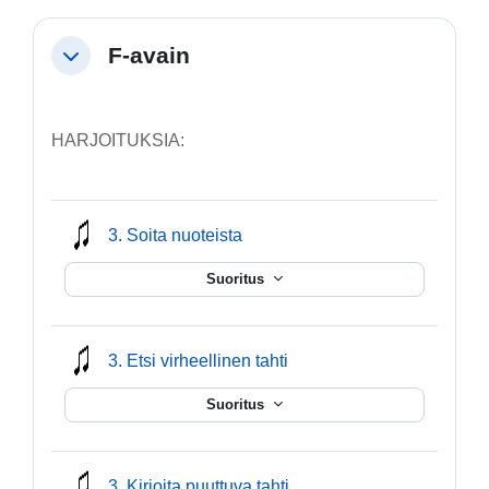
F-avain
Tiivistä
HARJOITUKSIA:
mmusic
3. Soita nuoteista
Suoritus
mmusic
3. Etsi virheellinen tahti
Suoritus
mmusic
3. Kirjoita puuttuva tahti