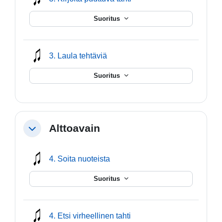
Suoritus
mmusic
3. Laula tehtäviä
Suoritus
Alttoavain
Tiivistä
mmusic
4. Soita nuoteista
Suoritus
mmusic
4. Etsi virheellinen tahti