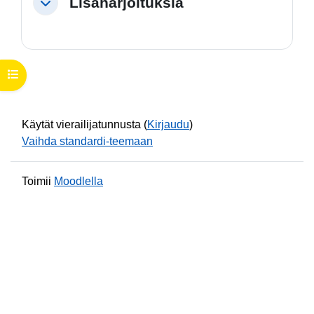
Lisäharjoituksia
Tiivistä
Avaa kurssisisältö
Käytät vierailijatunnusta (
Kirjaudu
)
Vaihda standardi-teemaan
Toimii
Moodlella