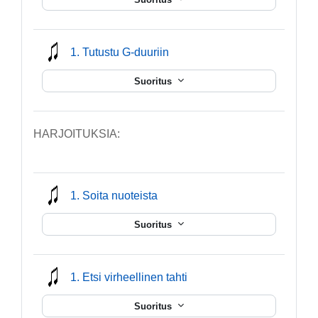
mmusic
1. Tutustu G-duuriin
Suoritus
HARJOITUKSIA:
mmusic
1. Soita nuoteista
Suoritus
mmusic
1. Etsi virheellinen tahti
Suoritus