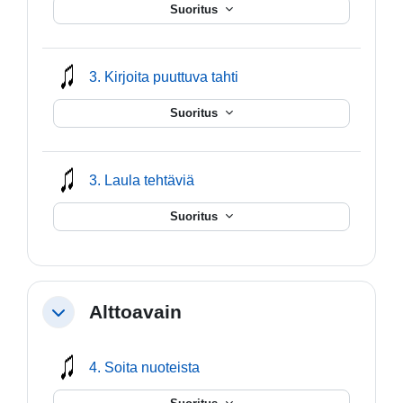
Suoritus
mmusic
3. Kirjoita puuttuva tahti
Suoritus
mmusic
3. Laula tehtäviä
Suoritus
Alttoavain
Tiivistä
mmusic
4. Soita nuoteista