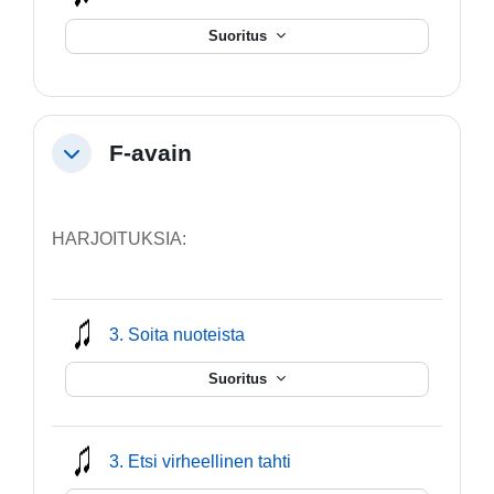
Suoritus
F-avain
Tiivistä
HARJOITUKSIA:
mmusic
3. Soita nuoteista
Suoritus
mmusic
3. Etsi virheellinen tahti