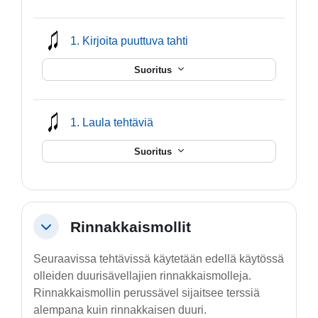
mmusic
1. Kirjoita puuttuva tahti
Suoritus
mmusic
1. Laula tehtäviä
Suoritus
Rinnakkaismollit
Tiivistä
Seuraavissa tehtävissä käytetään edellä käytössä
olleiden duurisävellajien rinnakkaismolleja.
Rinnakkaismollin perussävel sijaitsee terssiä
alempana kuin rinnakkaisen duuri.