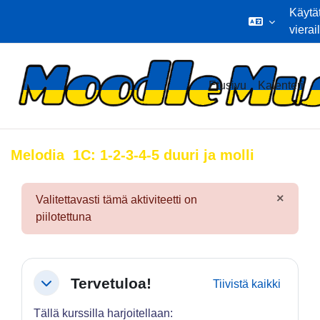
Käytä
vierai
Siirry pääsisältöön
Etusivu
Kalenteri
Melodia 1C: 1-2-3-4-5 duuri ja molli
×
Valitettavasti tämä aktiviteetti on
Hylkää
piilotettuna
Osion ääriviiva
Tervetuloa!
Tiivistä kaikki
Tiivistä
Tällä kurssilla harjoitellaan: